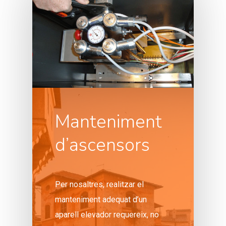
Manteniment
d’ascensors
Per nosaltres, realitzar el
manteniment adequat d’un
aparell elevador requereix, no