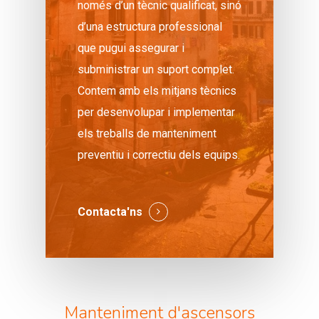
només d’un tècnic qualificat, sinó
d’una estructura professional
que pugui assegurar i
subministrar un suport complet.
Contem amb els mitjans tècnics
per desenvolupar i implementar
els treballs de manteniment
preventiu i correctiu dels equips.
Contacta'ns
Manteniment d'ascensors