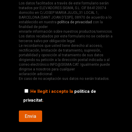
Los datos facilitados a través de este formulario serán
tratados por ELEVADORES SIGMA, S.L. CIF B64120074
domicilio en C/JOSEP MARIA JUJOL,31 LOCAL 1,
BARCELONA (SANT JOAN D'ESPí), 08970 de acuerdo a lo
establecido en nuestra
política de privacidad
con la
finalidad de poder
enviarle información sobre nuestros productos/servicios.
Los datos recabados por este formulario no se cederán a
terceros salvo por obligación legal.
Le recordamos que usted tiene derecho al acceso,
rectificación, limitación de tratamiento, supresión,
portabilidad y oposición al tratamiento de sus datos
dirigiendo su petición a la dirección postal indicada o al
correo electrónico INFO@SIGMA.CAT. Igualmente puede
dirigirse a nosotros para cualquier
aclaración adicional.
En caso de no aceptación sus datos no serán tratados.
He llegit i accepto la
política de
privacitat
.