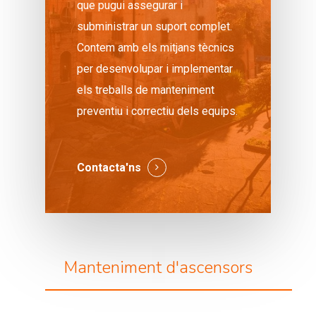
que pugui assegurar i
subministrar un suport complet.
Contem amb els mitjans tècnics
per desenvolupar i implementar
els treballs de manteniment
preventiu i correctiu dels equips.
Contacta'ns
Manteniment d'ascensors