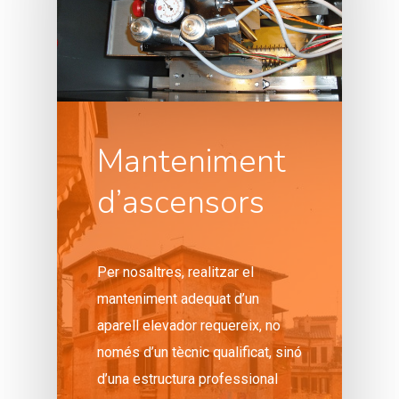
Manteniment
d’ascensors
Per nosaltres, realitzar el
manteniment adequat d’un
aparell elevador requereix, no
només d’un tècnic qualificat, sinó
d’una estructura professional