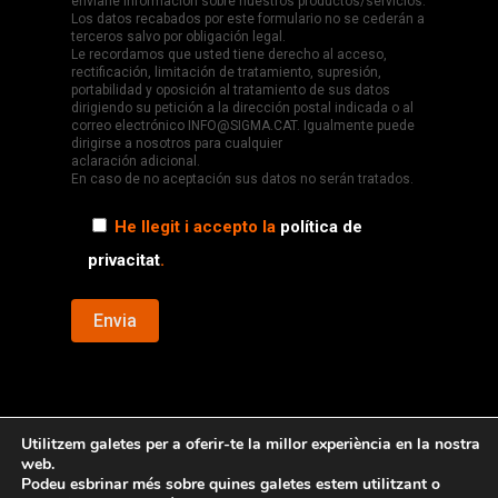
enviarle información sobre nuestros productos/servicios.
Los datos recabados por este formulario no se cederán a
terceros salvo por obligación legal.
Le recordamos que usted tiene derecho al acceso,
rectificación, limitación de tratamiento, supresión,
portabilidad y oposición al tratamiento de sus datos
dirigiendo su petición a la dirección postal indicada o al
correo electrónico INFO@SIGMA.CAT. Igualmente puede
dirigirse a nosotros para cualquier
aclaración adicional.
En caso de no aceptación sus datos no serán tratados.
He llegit i accepto la
política de
privacitat
.
Utilitzem galetes per a oferir-te la millor experiència en la nostra
web.
© Copyright
2019 - Ascensors Sigma
Podeu esbrinar més sobre quines galetes estem utilitzant o