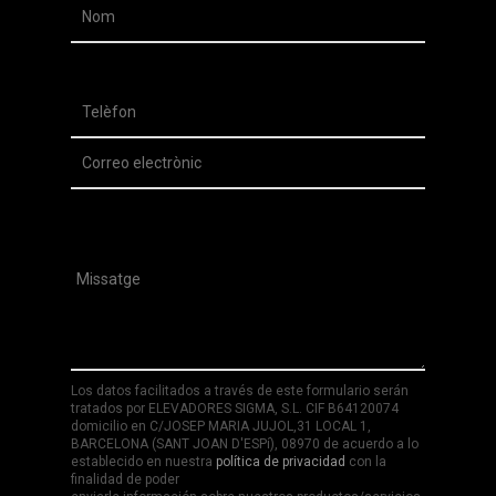
Los datos facilitados a través de este formulario serán
tratados por ELEVADORES SIGMA, S.L. CIF B64120074
domicilio en C/JOSEP MARIA JUJOL,31 LOCAL 1,
BARCELONA (SANT JOAN D'ESPí), 08970 de acuerdo a lo
establecido en nuestra
política de privacidad
con la
finalidad de poder