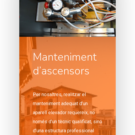
Manteniment
d’ascensors
Per nosaltres, realitzar el
manteniment adequat d’un
aparell elevador requereix, no
només d’un tècnic qualificat, sinó
d’una estructura professional