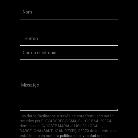
Los datos facilitados a través de este formulario serán
tratados por ELEVADORES SIGMA, S.L. CIF B64120074
domicilio en C/JOSEP MARIA JUJOL,31 LOCAL 1,
BARCELONA (SANT JOAN D'ESPí), 08970 de acuerdo a lo
establecido en nuestra
política de privacidad
con la