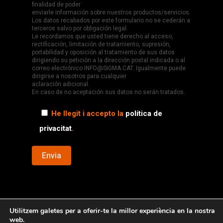
finalidad de poder
enviarle información sobre nuestros productos/servicios.
Los datos recabados por este formulario no se cederán a
terceros salvo por obligación legal.
Le recordamos que usted tiene derecho al acceso,
rectificación, limitación de tratamiento, supresión,
portabilidad y oposición al tratamiento de sus datos
dirigiendo su petición a la dirección postal indicada o al
correo electrónico INFO@SIGMA.CAT. Igualmente puede
dirigirse a nosotros para cualquier
aclaración adicional.
En caso de no aceptación sus datos no serán tratados.
He llegit i accepto la
política de
privacitat
.
Utilitzem galetes per a oferir-te la millor experiència en la nostra
web.