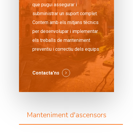
que pugui assegurar i
subministrar un suport complet.
Contem amb els mitjans tècnics
per desenvolupar i implementar
els treballs de manteniment
preventiu i correctiu dels equips.
Contacta'ns
Manteniment d'ascensors