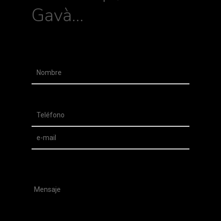
Gavà…